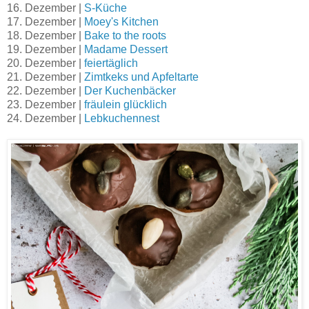
16. Dezember |
S-Küche
17. Dezember |
Moey's Kitchen
18. Dezember |
Bake to the roots
19. Dezember |
Madame Dessert
20. Dezember |
feiertäglich
21. Dezember |
Zimtkeks und Apfeltarte
22. Dezember |
Der Kuchenbäcker
23. Dezember |
fräulein glücklich
24. Dezember |
Lebkuchennest