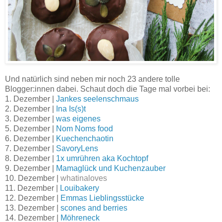
Und natürlich sind neben mir noch 23 andere tolle
Blogger:innen dabei. Schaut doch die Tage mal vorbei bei:
1. Dezember |
Jankes seelenschmaus
2. Dezember |
Ina Is(s)t
3. Dezember |
was eigenes
5. Dezember |
Nom Noms food
6. Dezember |
Kuechenchaotin
7. Dezember |
SavoryLens
8. Dezember |
1x umrühren aka Kochtopf
9. Dezember |
Mamaglück und Kuchenzauber
10. Dezember |
whatinaloves
11. Dezember |
Louibakery
12. Dezember |
Emmas Lieblingsstücke
13. Dezember |
scones and berries
14. Dezember |
Möhreneck