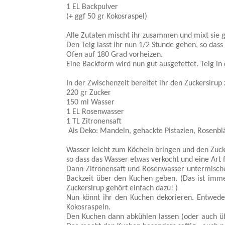
1 EL Backpulver
(+ ggf 50 gr Kokosraspel)
Alle Zutaten mischt ihr zusammen und mixt sie g
Den Teig lasst ihr nun 1/2 Stunde gehen, so dass
Ofen auf 180 Grad vorheizen.
Eine Backform wird nun gut ausgefettet. Teig in
In der Zwischenzeit bereitet ihr den Zuckersirup
220 gr Zucker
150 ml Wasser
1 EL Rosenwasser
1 TL Zitronensaft
Als Deko: Mandeln, gehackte Pistazien, Rosenbl
Wasser leicht zum Köcheln bringen und den Zuck
so dass das Wasser etwas verkocht und eine Art f
Dann Zitronensaft und Rosenwasser untermische
Backzeit über den Kuchen geben. (Das ist imm
Zuckersirup gehört einfach dazu! )
Nun könnt ihr den Kuchen dekorieren. Entwede
Kokosraspeln.
Den Kuchen dann abkühlen lassen (oder auch übe