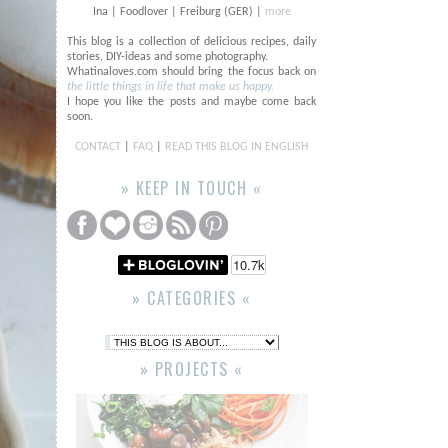
Ina | Foodlover | Freiburg (GER) |
more
This blog is a collection of delicious recipes, daily
stories, DIY-ideas and some photography.
Whatinaloves.com should bring the focus back on
the little things in life that make us happy.
I hope you like the posts and maybe come back
soon.
CONTACT
|
FAQ
|
READ THIS BLOG IN ENGLISH
» KEEP IN TOUCH «
» CATEGORIES «
» PROJECTS «