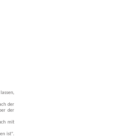
lassen,
ach der
ber der
uch mit
n ist".