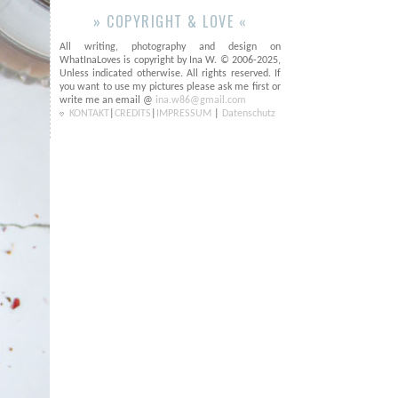
» COPYRIGHT & LOVE «
All writing, photography and design on
WhatInaLoves is copyright by Ina W. © 2006-2025,
Unless indicated otherwise. All rights reserved. If
you want to use my pictures please ask me first or
write me an email @
ina.w86@gmail.com
KONTAKT
|
CREDITS
|
IMPRESSUM
|
Datenschutz