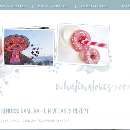
OD & RECIPES
|
DO IT YOURSELF
|
LOVELYPLACES
|
IMP
 GENUSS: NAMURA - EIN VEGANES REZEPT
LOVER
,
FOOD
,
ÜBER DEN TELLERRAND GEKOCHT