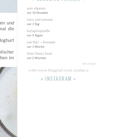
was eigenes
vor 10 Stunden
Love and Lemons
ken und
vor 1 Tag
mal die
luziapimpinella
vor 4 Tagen
Joghurt
eat this! » Rezepte
vor 1 Woche
lischer
Nom Noms food
chen im
vor 2 Wochen
Alle anzeigen
Alle meine BloggingFriends ansehen
» INSTAGRAM «