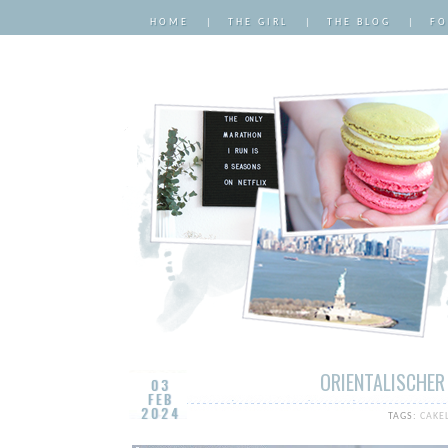
HOME
|
THE GIRL
|
THE BLOG
|
FO
ORIENTALISCHER
03
FEB
2024
TAGS:
CAKE