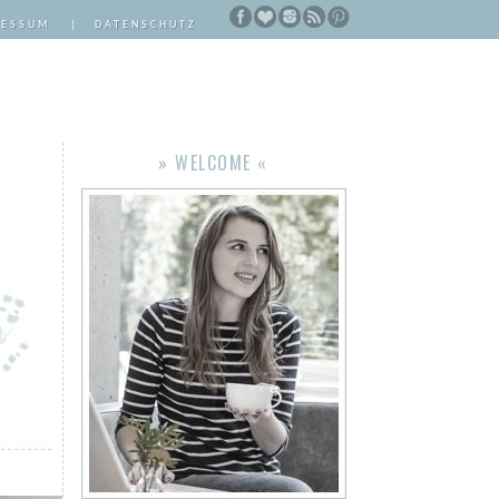
RESSUM
|
DATENSCHUTZ
» WELCOME «