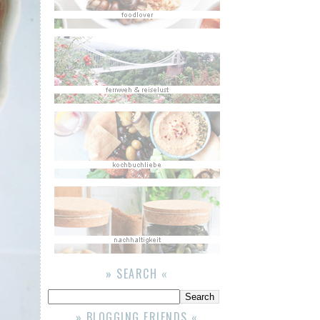
» SEARCH «
» BLOGGING FRIENDS «