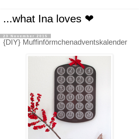
...what Ina loves ❤
23 November 2015
{DIY} Muffinförmchenadventskalender