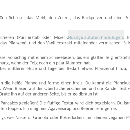
ßen Schüssel das Mehl, den Zucker, das Backpulver und eine Pri
rieren (Pürrierstab oder Mixer).
Flüssige Zutaten hinzufügen:
In
, das Pflanzenöl und den Vanilleextrakt miteinander vermischen. Sei
sel vorsichtig mit einem Schneebesen, bis ein glatter Teig entsteht
rdnung, wenn der Teig noch ein paar Klumpen hat.
bei mittlerer Hitze und füge bei Bedarf etwas Pflanzenöl hinzu,
in die heiße Pfanne und forme einen Kreis. Du kannst die Pfannku
. Wenn Blasen auf der Oberfläche erscheinen und die Ränder fest 
rate ihn auf der anderen Seite, bis er goldbraun ist.
Pancakes genießen! Die fluffige Textur wird dich begeistern. Du kan
taten toppen. Ich mag hier Agavensirup und Beeren sehr gerne.
ngs wie Nüssen, Granola oder Kokosflocken, um deinen veganen P