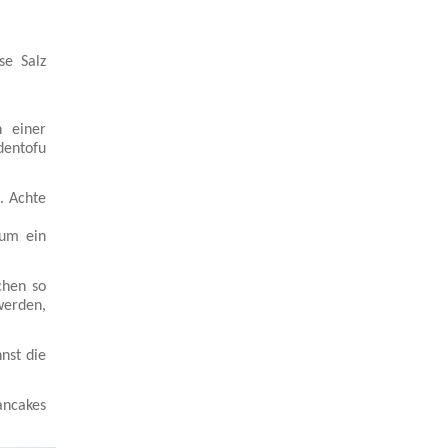
se Salz
 einer
dentofu
. Achte
 um ein
chen so
werden,
nst die
ancakes