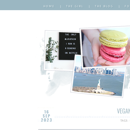
HOME
|
THE GIRL
|
THE BLOG
|
FO
VEGAN
16
SEP
2023
TAGS: