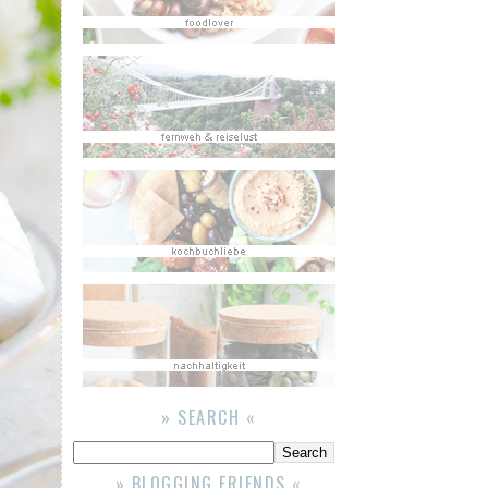
» SEARCH «
» BLOGGING FRIENDS «