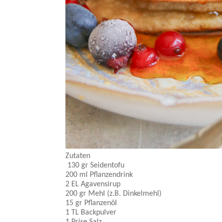
Zutaten
130 gr Seidentofu
200 ml Pflanzendrink
2 EL Agavensirup
200 gr Mehl (z.B. Dinkelmehl)
15 gr Pflanzenöl
1 TL Backpulver