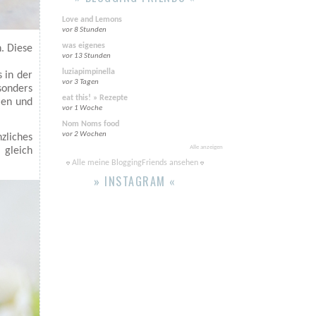
Love and Lemons
vor 8 Stunden
was eigenes
. Diese
vor 13 Stunden
luziapimpinella
s in der
vor 3 Tagen
sonders
eat this! » Rezepte
men und
vor 1 Woche
Nom Noms food
vor 2 Wochen
nzliches
Alle anzeigen
 gleich
Alle meine BloggingFriends ansehen
» INSTAGRAM «