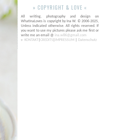
» COPYRIGHT & LOVE «
All writing, photography and design on
WhatInaLoves is copyright by Ina W. © 2006-2025,
Unless indicated otherwise. All rights reserved. If
you want to use my pictures please ask me first or
write me an email @
ina.w86@gmail.com
KONTAKT
|
CREDITS
|
IMPRESSUM
|
Datenschutz