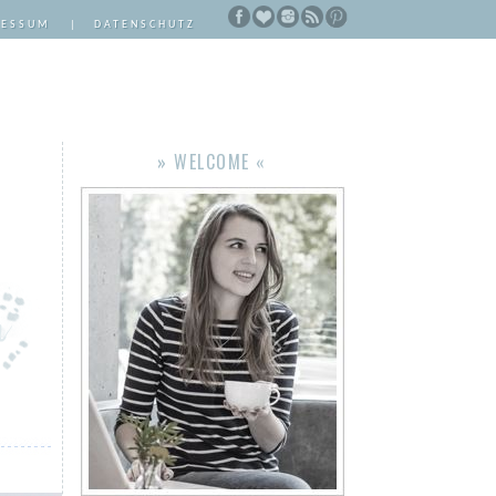
RESSUM
|
DATENSCHUTZ
» WELCOME «