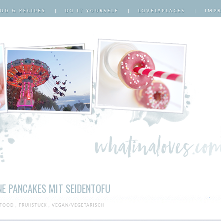
OD & RECIPES
|
DO IT YOURSELF
|
LOVELYPLACES
|
IMP
E PANCAKES MIT SEIDENTOFU
FOOD
,
FRÜHSTÜCK
,
VEGAN/VEGETARISCH