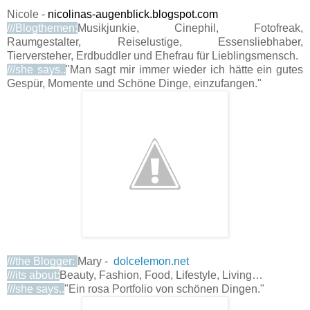
Nicole -
nicolinas-augenblick.blogspot.com
///Blogthemen:
Musikjunkie, Cinephil, Fotofreak,
Raumgestalter, Reiselustige, Essensliebhaber,
Tierversteher, Erdbuddler und Ehefrau für Lieblingsmensch.
///she says..
"Man sagt mir immer wieder ich hätte ein gutes
Gespür, Momente und Schöne Dinge, einzufangen."
///the Blogger:
Mary -
dolcelemon.net
///its about:
Beauty, Fashion, Food, Lifestyle, Living…
///she says..
"Ein rosa Portfolio von schönen Dingen."