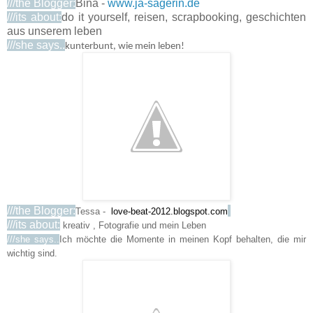
///the Blogger:
Bina -
www.ja-sagerin.de
///its about:
do it yourself, reisen, scrapbooking, geschichten
aus unserem leben
///she says..
kunterbunt, wie mein leben!
///the Blogger:
Tessa -
love-beat-2012.blogspot.com
///its about:
kreativ , Fotografie und mein Leben
///she says..
Ich möchte die Momente in meinen Kopf behalten, die mir
wichtig sind.