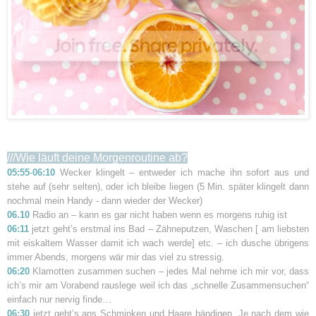
///Wie läuft deine Morgenroutine ab?
05:55
-
06:10
Wecker klingelt – entweder ich mache ihn sofort aus und
stehe auf (sehr selten), oder ich bleibe liegen (5 Min. später klingelt dann
nochmal mein Handy - dann wieder der Wecker)
06.10
Radio an – kann es gar nicht haben wenn es morgens ruhig ist
06:11
jetzt geht’s erstmal ins Bad – Zähneputzen, Waschen [ am liebsten
mit eiskaltem Wasser damit ich wach werde] etc. – ich dusche übrigens
immer Abends, morgens wär mir das viel zu stressig.
06:20
Klamotten zusammen suchen – jedes Mal nehme ich mir vor, dass
ich’s mir am Vorabend rauslege weil ich das „schnelle Zusammensuchen“
einfach nur nervig finde…
06:30
jetzt geht’s ans Schminken und Haare bändigen. Je nach dem wie