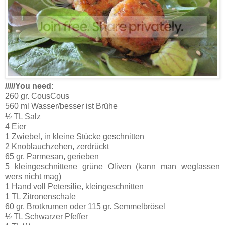
/////You need:
260 gr. CousCous
560 ml Wasser/besser ist Brühe
½ TL Salz
4 Eier
1 Zwiebel, in kleine Stücke geschnitten
2 Knoblauchzehen, zerdrückt
65 gr. Parmesan, gerieben
5 kleingeschnittene grüne Oliven (kann man weglassen
wers nicht mag)
1 Hand voll Petersilie, kleingeschnitten
1 TL Zitronenschale
60 gr. Brotkrumen oder 115 gr. Semmelbrösel
½ TL Schwarzer Pfeffer