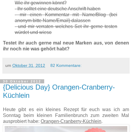
Wie ihr gewinnen könnt?
- Ihr solltet eine deutsche Anschrift haben
- mir einen Kommentar mit Name/Blog (bei
anonym bitte Name/Email) dalassen
- und mir verraten welches Set ihr gerne testen
würdet und wieso
Testet ihr auch gerne mal neue Marken aus, von denen
ihr noch nie was gehört habt?
um
Oktober 31, 2012
82 Kommentare:
30 Oktober 2012
{Delicious Day} Orangen-Cranberry-
Küchlein
Heute gibt es ein kleines Rezept für euch was ich am
Sonntag beim kleinen Familienbrunch zum zweiten Mal
ausprobiert habe:
Orangen-Cranberry-Küchlein
.