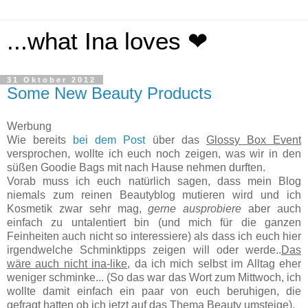
...what Ina loves ❤
31 Oktober 2012
Some New Beauty Products
Werbung
Wie bereits
bei dem Post
über das
Glossy Box Event
versprochen, wollte ich euch noch zeigen, was wir in den
süßen Goodie Bags mit nach Hause nehmen durften.
Vorab muss ich euch natürlich sagen, dass mein Blog
niemals zum reinen Beautyblog mutieren wird und ich
Kosmetik zwar sehr mag,
gerne ausprobiere
aber auch
einfach zu untalentiert bin (und mich für die ganzen
Feinheiten auch nicht so interessiere) als dass ich euch hier
irgendwelche Schminktipps zeigen will oder werde..
Das
wäre auch nicht ina-like
, da ich mich selbst im Alltag eher
weniger schminke... (So das war das Wort zum Mittwoch, ich
wollte damit einfach ein paar von euch beruhigen, die
gefragt hatten ob ich jetzt auf das Thema Beauty umsteige).