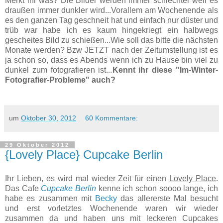
Merkt ihr was? Die Bilder werden immer schlechter weil es
draußen immer dunkler wird...Vorallem am Wochenende als
es den ganzen Tag geschneit hat und einfach nur düster und
trüb war habe ich es kaum hingekriegt ein halbwegs
gescheites Bild zu schießen...Wie soll das bitte die nächsten
Monate werden? Bzw JETZT nach der Zeitumstellung ist es
ja schon so, dass es Abends wenn ich zu Hause bin viel zu
dunkel zum fotografieren ist...
Kennt ihr diese "Im-Winter-
Fotografier-Probleme" auch?
um
Oktober 30, 2012
60 Kommentare:
29 Oktober 2012
{Lovely Place} Cupcake Berlin
Ihr Lieben, es wird mal wieder Zeit für einen
Lovely Place
.
Das Cafe
Cupcake Berlin
kenne ich schon soooo lange, ich
habe es zusammen mit
Becky
das allererste Mal besucht
und erst vorletztes Wochenende waren wir wieder
zusammen da und haben uns mit leckeren Cupcakes