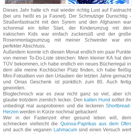
Dieses Jahr hatte ich mal wieder richtig Lust auf Fastnacht
(bei uns heißt es ja Fasnet). Der Schmutzige Dunschtig -
Straßenfastnacht mit den Syrern und den Afghanen war
schonmal ein toller Start, der Kinderumzug mit den
irakischen Kids war einfach zuckersüß und der große
Rosenmontagsumzug mit meiner Schwester war ein
perfekter Abschluss.
Außerdem konnte ich diesen Monat endlich ein paar Punkte
von meiner To-Do-Liste streichen: Mein kleiner KA hat den
TÜV bekommen, ich habe endlich ein neues Bücherregal in
dem alle meine Kochbücher Platz finden, ich habe fleißig
Mini-Fotoalben von den Urlauben der letzten Jahre gemacht
und Omas Geschenk ist pünktlich zum 80. Auch fertig
geworden.
Blogtechnisch war es zwar nicht ganz so viel, aber ich
glaube trotzdem ziemlich lecker. Den
kalten Hund
solltet ihr
unbedingt mal ausprobieren und die leckeren
Shortbread-
Herzen
werden in Kürze nochmal gebacken!
Wer in der Fastenzeit eher gesund leben will, dem
schmecken vielleicht die
Quinoa-Paprikas aus dem Ofen
und auch die veganen
Lahmacum
sind einen Versuch wert