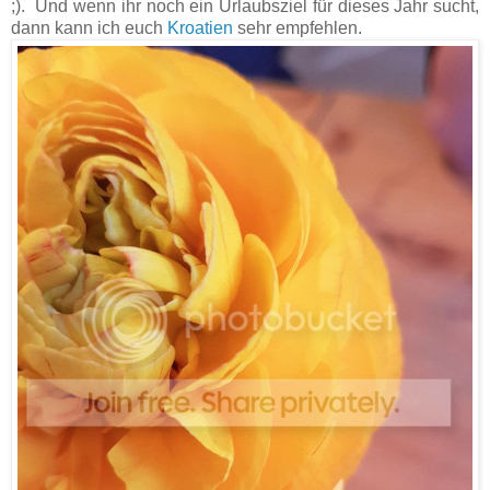
;).
Und wenn ihr noch ein Urlaubsziel für dieses Jahr sucht,
dann kann ich euch
Kroatien
sehr empfehlen.