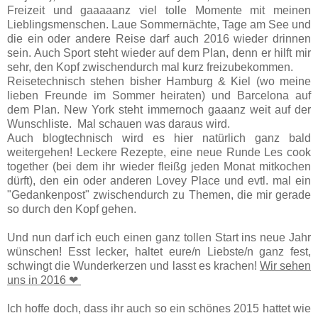
Freizeit und gaaaaanz viel tolle Momente mit meinen
Lieblingsmenschen. Laue Sommernächte, Tage am See und
die ein oder andere Reise darf auch 2016 wieder drinnen
sein. Auch Sport steht wieder auf dem Plan, denn er hilft mir
sehr, den Kopf zwischendurch mal kurz freizubekommen.
Reisetechnisch stehen bisher Hamburg & Kiel (wo meine
lieben Freunde im Sommer heiraten) und Barcelona auf
dem Plan. New York steht immernoch gaaanz weit auf der
Wunschliste. Mal schauen was daraus wird.
Auch blogtechnisch wird es hier natürlich ganz bald
weitergehen! Leckere Rezepte, eine neue Runde Les cook
together (bei dem ihr wieder fleißg jeden Monat mitkochen
dürft), den ein oder anderen Lovey Place und evtl. mal ein
"Gedankenpost" zwischendurch zu Themen, die mir gerade
so durch den Kopf gehen.
Und nun darf ich euch einen ganz tollen Start ins neue Jahr
wünschen! Esst lecker, haltet eure/n Liebste/n ganz fest,
schwingt die Wunderkerzen und lasst es krachen!
Wir sehen
uns in 2016 ❤
Ich hoffe doch, dass ihr auch so ein schönes 2015 hattet wie