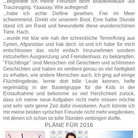
...begleitete ich meine Freundin beim Brautkleidkauf -als
Trauzeuging. Yaaaaay. Wie aufregend!
...habe ich echte Delfine gesehen. Frei im Meer
schwimmend. Direkt vor unserem Boot. Eine halbe Stunde
stand ich am Rand und bewunderte diese wunderschönen
Tiere. Hach.
...wurde mir klar wie nah der schreckliche Terror/Krieg aus
Syrien, Afganistan und Irak doch ist und ich habe für mich
entschlossen das nicht einfach hinzunehmen sondern
mitzuhelfen Ausgrenzung und Fremdenhass zu bekämpfen.
"Flüchtlinge" sind Menschen mit Gesichtern und schlimmen
Geschichten und haben es verdient genau so viel Nettigkeit
zu erhalten, wie andere Menschen auch. Ich ging auf einige
Flüchtlingsfeste, lernte dort tolle Leute kennen, helfe
regelmäßig in der Bastelgruppe für die Kids in der
Erstaufnahme und bekomme so viel Herzlichkeit zurück,
dass ich meine neue Aufgaben nicht mehr missen möchte
und sehr sehr gerne Zeit dafür investieren. Auch könnte ich
mir meine beiden syrischen Freunde nicht mehr wegdenken,
mit denen ich schon so tolle Stunden verbingen durfte.
PLÄNE FÜR 2016