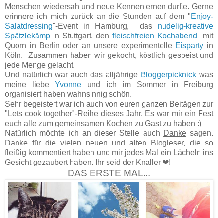
Menschen wiedersah und neue Kennenlernen durfte. Gerne
erinnere ich mich zurück an die Stunden auf dem "
Enjoy-
Salatdressing
"-Event in Hamburg, das
nudelig-kreative
Spätzlekämp
in Stuttgart, den
fleischfreien Kochabend
mit
Quorn in Berlin oder an unsere experimentelle
Eisparty
in
Köln. Zusammen haben wir gekocht, köstlich gespeist und
jede Menge gelacht.
Und natürlich war auch das alljährige
Bloggerpicknick
was
meine liebe
Yvonne
und ich im Sommer in Freiburg
organisiert haben wahnsinnig schön.
Sehr begeistert war ich auch von euren ganzen Beitägen zur
"Lets cook together"-Reihe dieses Jahr. Es war mir ein Fest
euch alle zum gemeinsamen Kochen zu Gast zu haben :)
Natürlich möchte ich an dieser Stelle auch
Danke
sagen.
Danke für die vielen neuen und alten Blogleser, die so
fleißig kommentiert haben und mir jedes Mal ein Lächeln ins
Gesicht gezaubert haben. Ihr seid der Knaller ❤!
DAS ERSTE MAL...